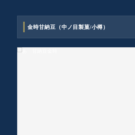
金時甘納豆（中ノ目製菓/小樽）